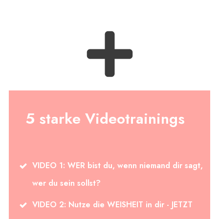
Wir haben die Stelle gefunden, wo dein persönlicher
Schatz - die größte Kraft des Universums - verborgen
liegt! Doch ohne den vierten Schritt wird es, auch
wenn du nun fleißig gegraben und die Schatzkiste
gefunden hast - eben nur eine schöne,
verschlossene Kiste sein.
5 starke Videotrainings
VIDEO 1: WER bist du, wenn niemand dir sagt,
wer du sein sollst?
VIDEO 2: Nutze die WEISHEIT in dir - JETZT