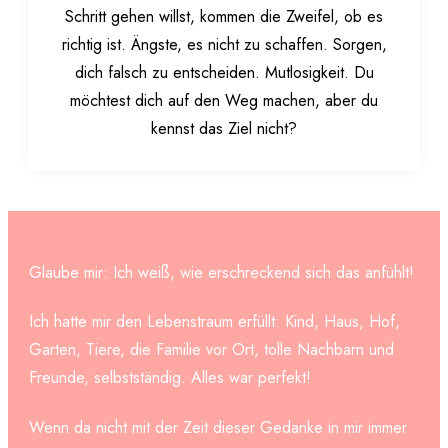
Schritt gehen willst, kommen die Zweifel, ob es
richtig ist. Ängste, es nicht zu schaffen. Sorgen,
dich falsch zu entscheiden. Mutlosigkeit. Du
möchtest dich auf den Weg machen, aber du
kennst das Ziel nicht?
Glaube mir: Ich weiß, wie erschreckend sich das anfühlt!
Ich hatte mir den Lebenstraum erfüllt: Kind, Haus, Hof,
Garten, Tiere, die Familie vor Ort, tolle Nachbarn und
Freunde, selbstständig. Alles war perfekt!
Wenn da nicht mit der Zeit dieser Gedanke in mir immer