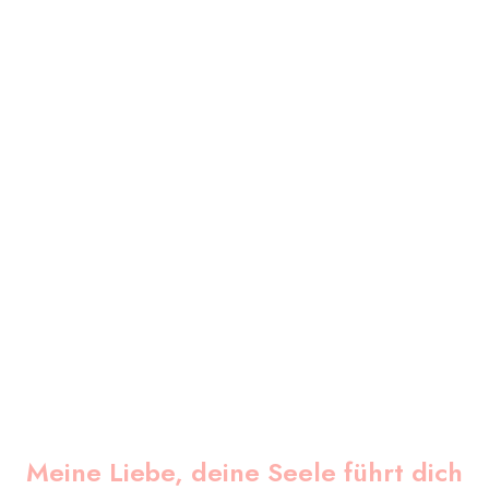
Ich weiß, was du
brauchst!
Basierend auf der Struktur deiner Persönlichkeit
bekommst du hier auf
deinen Typ zugeschnittene
Lösungsansätze
, die dir helfen, dein Leben
schnell, sicher und einfach in deinem Sinne zu
verändern.
Meine Liebe, deine Seele führt dich