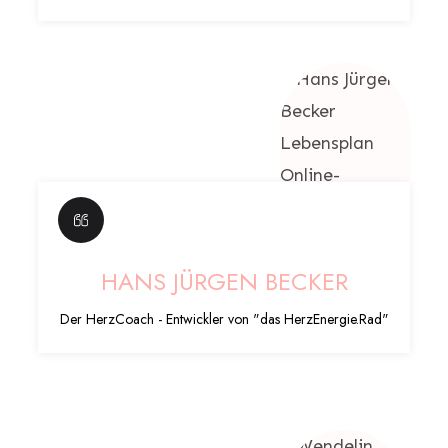
HANS JÜRGEN BECKER
Der HerzCoach - Entwickler von "das HerzEnergie.Rad"