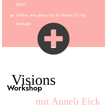
Jahres
Erfahre, was genau das für deinen EVOtyp
bedeutet
Visions
Workshop
mit Anneli Eick