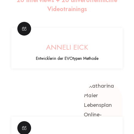
20 Interviews +
20 unveröffentlichte
Videotrainings
ANNELI EICK
Entwicklerin der EVOtypen Methode